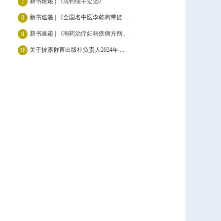
新书速递 | 《沈钧儒手迹选》
7
新书速递 | 《全国名中医李乾构带徒...
8
新书速递 | 《南药治疗妇科疾病方剂...
9
关于披露群言出版社负责人2024年 ...
10