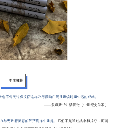
学者推荐
上也不曾见过像汉萨这样取得影响广阔且延续时间久远的成就。
——詹姆斯· W. 汤普逊（中世纪史学家）
力与无政府状态的茫茫海洋中崛起。
它们不是通过战争和掠夺，而是