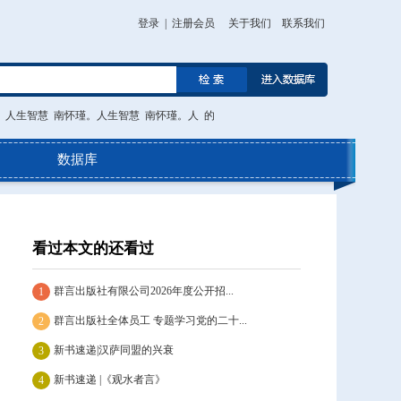
登录
|
注册会员
关于我们
联系我们
。人生智慧
南怀瑾。人生智慧
南怀瑾。人
的
数据库
看过本文的还看过
群言出版社有限公司2026年度公开招...
1
群言出版社全体员工 专题学习党的二十...
2
新书速递|汉萨同盟的兴衰
3
新书速递 |《观水者言》
4