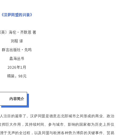
《汉萨同盟的兴衰》
〔英〕海伦·齐默恩 著
刘程 译
群言出版社·先鸣
蠡海丛书
2026年1月
精装，
98元
内容简介
人注目的篇章了。汉萨同盟是德意志北部城市之间形成的商业、政治
发挥巨大作用，其持续时间、参与城市、影响的国家都为历史上所仅
湮于无声的全过程，以及同盟与欧洲各种势力博弈的关键事件、贸易