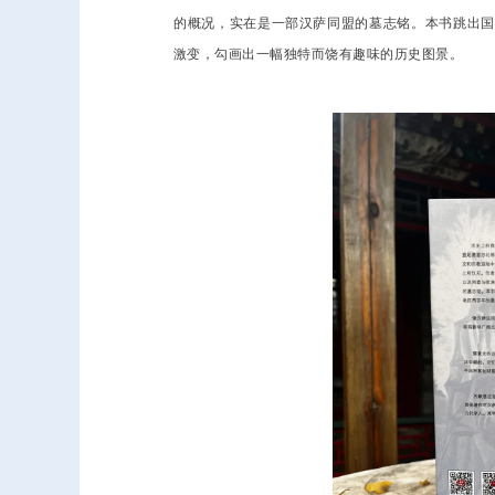
的概况，实在是一部汉萨同盟的墓志铭。本书跳出国
激变，勾画出一幅独特而饶有趣味的历史图景。