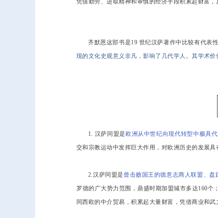
凭借勤劳、进取精神和审慎的经济手段积累起财富，
齐默恩这部书是19 世纪汉萨著作中比较有代
现的文化史观意义非凡，影响了几代学人。其学术价
1. 汉萨同盟是
欧洲从中世纪向现代转型中极具代
交和宗教运动中发挥巨大作用，对欧洲历史的发展具
2.汉萨同盟是
曾击败国王的德意志商人联盟、盘
罗德的广大势力范围，鼎盛时期加盟城市多达160
同西欧的中介贸易，积累起大量财富，凭借商业和武