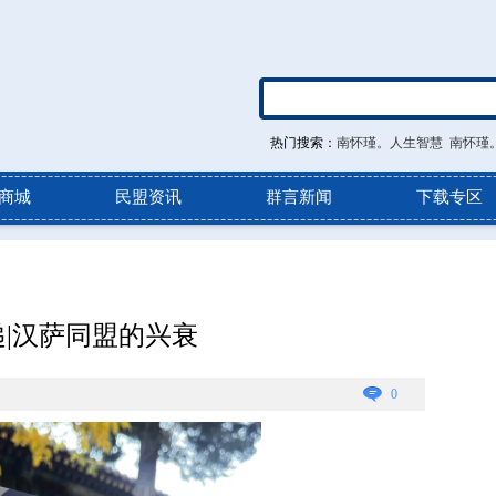
热门搜索：
南怀瑾。人生智慧
南怀瑾
商城
民盟资讯
群言新闻
下载专区
|汉萨同盟的兴衰
0