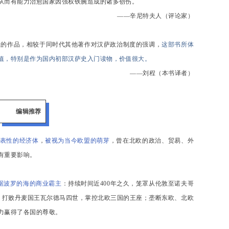
从而有能力治愈国家因强权铁腕造成的诸多创伤。
——辛尼特夫人（评论家）
表性的作品，相较于同时代其他著作对汉萨政治制度的强调，
这部书所体
值，特别是作为国内初部汉萨史入门读物，价值很大。
——刘程（本书译者）
编辑推荐
表性的经济体
，
被视为当今欧盟的萌芽
，曾在北欧的政治、贸易、外
有重要影响。
踞波罗的海的商业霸主
：持续时间近400年之久，笼罩从伦敦至诺夫哥
个；打败丹麦国王瓦尔德马四世，掌控北欧三国的王座；垄断东欧、北欧
力赢得了各国的尊敬。