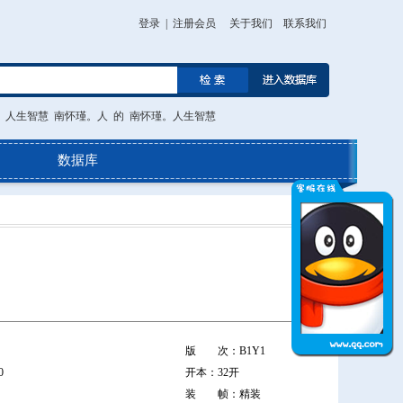
登录
|
注册会员
关于我们
联系我们
。人生智慧
南怀瑾。人
的
南怀瑾。人生智慧
数据库
版 次：B1Y1
0
开本：32开
装 帧：精装