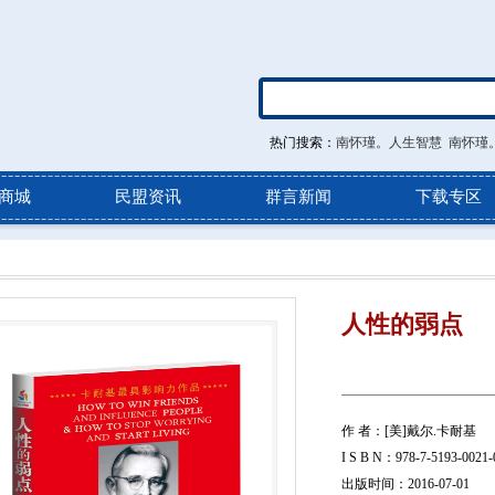
热门搜索：
南怀瑾。人生智慧
南怀瑾
商城
民盟资讯
群言新闻
下载专区
人性的弱点
作 者：[美]戴尔.卡耐基
I S B N：978-7-5193-0021-
出版时间：2016-07-01