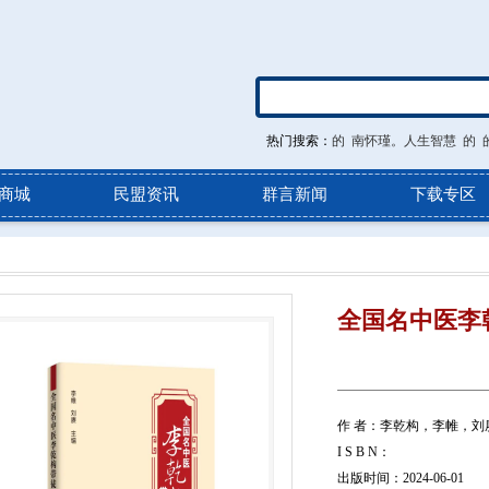
热门搜索：
的
南怀瑾。人生智慧
的
商城
民盟资讯
群言新闻
下载专区
全国名中医李
作 者：李乾构，李帷，刘
I S B N：
出版时间：2024-06-01