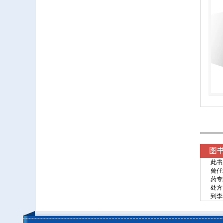
图
此书
曾任
药专
处方
到李