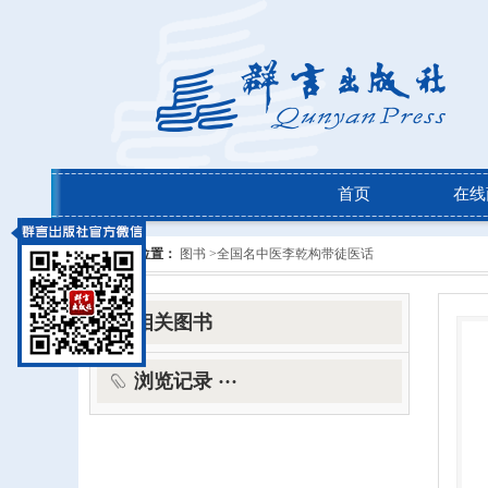
首页
在线
当前位置：
图书 >
全国名中医李乾构带徒医话
相关图书
浏览记录 ···