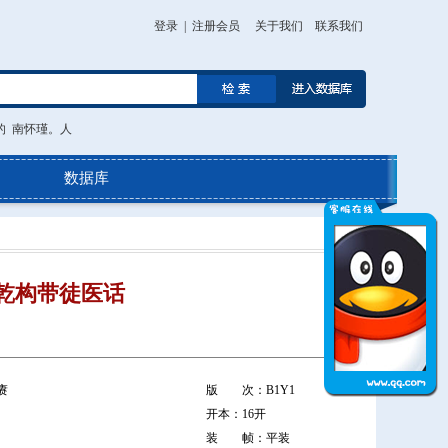
登录
|
注册会员
关于我们
联系我们
的
南怀瑾。人
数据库
乾构带徒医话
赓
版 次：B1Y1
开本：16开
装 帧：平装